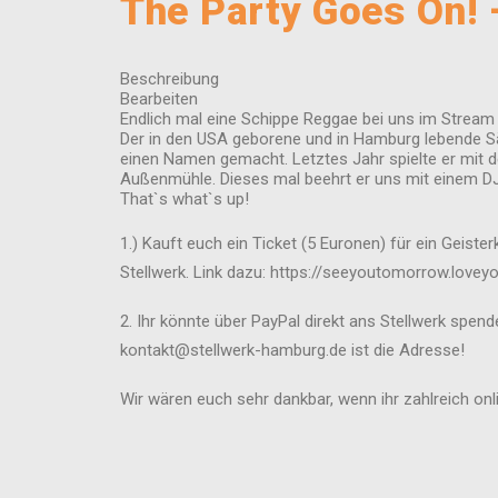
The Party Goes On! 
Beschreibung
Bearbeiten
Endlich mal eine Schippe Reggae bei uns im Strea
Der in den USA geborene und in Hamburg lebende Sä
einen Namen gemacht. Letztes Jahr spielte er mit 
Außenmühle. Dieses mal beehrt er uns mit einem D
That`s what`s up!
1.) Kauft euch ein Ticket (5 Euronen) für ein Geist
Stellwerk. Link dazu: https://seeyoutomorrow.love
2. Ihr könnte über PayPal direkt ans Stellwerk spend
kontakt@stellwerk-hamburg.de ist die Adresse!
Wir wären euch sehr dankbar, wenn ihr zahlreich onl