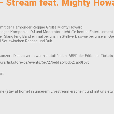
– Stream feat. Mighty How
m mit der Hamburger Reggae Größe Mighty Howard!
nger, Komponist, DJ und Moderator steht für bestes Entertainment u
der SlangTeng Band einmal bei uns im Stellwerk sowie bei unserm O
J Set zwischen Reggae und Dub.
erkonzert. Dieses wird zwar nie stattfinden, ABER der Erlös der Tick
yourartist.store/de/events/5e727bebfa54bdb2cab0f57c
en:
ine (stay at home) in unserem Livestream erscheint und mit uns etwa