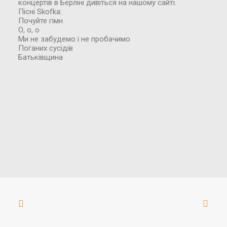
концертів в Берліні дивіться на нашому сайті.
Пісні Skofka:
Почуйте гімн
О, о, о
Ми не забудемо і не пробачимо
Поганих сусідів
Батьківщина