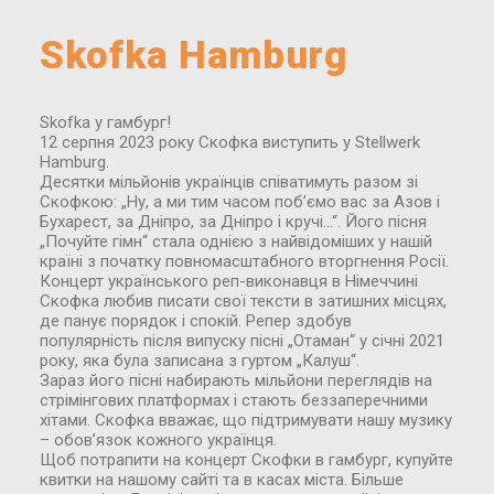
Skofka Hamburg
Skofka у гамбург!
12 серпня 2023 року Скофка виступить у Stellwerk
Hamburg.
Десятки мільйонів українців співатимуть разом зі
Скофкою: „Ну, а ми тим часом поб’ємо вас за Азов і
Бухарест, за Дніпро, за Дніпро і кручі…“. Його пісня
„Почуйте гімн“ стала однією з найвідоміших у нашій
країні з початку повномасштабного вторгнення Росії.
Концерт українського реп-виконавця в Німеччині
Скофка любив писати свої тексти в затишних місцях,
де панує порядок і спокій. Репер здобув
популярність після випуску пісні „Отаман“ у січні 2021
року, яка була записана з гуртом „Калуш“.
Зараз його пісні набирають мільйони переглядів на
стрімінгових платформах і стають беззаперечними
хітами. Скофка вважає, що підтримувати нашу музику
– обов’язок кожного українця.
Щоб потрапити на концерт Скофки в гамбург, купуйте
квитки на нашому сайті та в касах міста. Більше