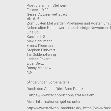
Poetry Slam im Stellwerk
Einlass: 19:30
Genre: Autorenwettstreit
AK: 6,-€
Zum 55-ten Mal werden Poetinnen und Poeten um de
Neben alten Hasen werden auch einige Newcomer i
Line Up:
Karsten L.S.
Maxi Schümann
Emma Kleemann
Stephan Pinkwart
Iris Güldenpfennig
Larissa Eckert
Elger Seitz
Danny Maskow
N.N.
(Änderungen vorbehalten)
Durch den Abend führt Arne Poeck.
…https://www.facebook.com/stat3eilslam
Mehr Informationen gibt es unter
http://www.stellwerk-hamburg.de/, https://www.fa