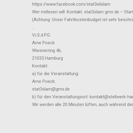
https://www.facebook.com/stat3eilslam
Wer mitlesen will: Kontakt: stat3slam gmx de – Start
(Achtung: Unser Fahrtkostenbudget ist sehr beschrä
…
V.i.S.d.P.G:
Arne Poeck
Wiesnerring 4b,
21035 Hamburg
Kontakt:
a) für die Veranstaltung:
Arne Poeck:
stat3slam@gmx.de
b) für den Veranstaltungsort: kontakt@stellwerk-h
Wir werden alle 20 Minuten lüften, auch während de