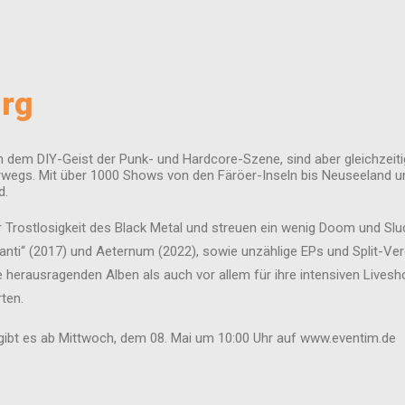
rg
dem DIY-Geist der Punk- und Hardcore-Szene, sind aber gleichzeitig 
rwegs. Mit über 1000 Shows von den Färöer-Inseln bis Neuseeland un
d.
Trostlosigkeit des Black Metal und streuen ein wenig Doom und Sludg
anti“ (2017) und Aeternum (2022), sowie unzählige EPs und Split-Verö
herausragenden Alben als auch vor allem für ihre intensiven Livesho
ten.
n gibt es ab Mittwoch, dem 08. Mai um 10:00 Uhr auf www.eventim.de