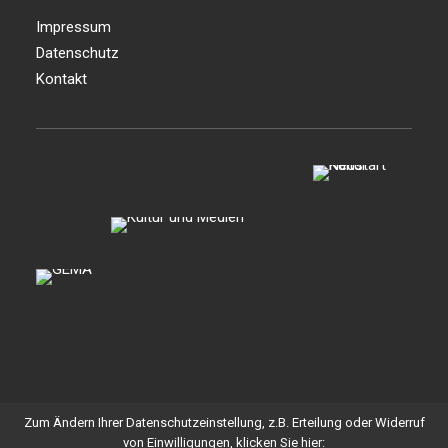
Impressum
Datenschutz
Kontakt
Zum Ändern Ihrer Datenschutzeinstellung, z.B. Erteilung oder Widerruf
© 2026 Stellwerk Hamburg. All rights reserved
von Einwilligungen, klicken Sie hier: