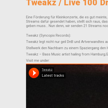
Tweakz / Live 100 D
Eine Förderung für Kleinkonzerte, die es gut meint
Streams dafür gesendet haben, stellt sich raus, da
geben muss… Nun denn, wir senden 21 Streams noc
Tweakz (Syncopix Records):
Tweakz legt nicht nur geil DnB und Artverwandtes au
Stellwerk den Nachbarn zu einem Spaziergang den H
Tweakz – Bass Music artist hailing from Hamburg
Visit me under: