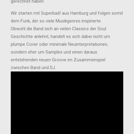
gerechnet haben.
Wir starten mit Superbad! aus Hamburg und folgen somit
dem Funk, der so viele Musikgenres inspirierte.
Obwohl die Band sich an vielen Classics der Soul
Geschichte anlehnt, handelt es sich dabei nicht um
plumpe Cover oder minimale Neuinterpretationen,
sondern eher um Samples und einen daraus
entstehenden neuen Groove im Zusammenspiel
zwischen Band und DJ.