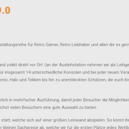
9.0
altungsreihe für Retro Gamer, Retro Liebhaber und allen die es ger
 und zokkt direkt vor Ort. (an der Ausleihstation nehmen wir als Leih
ür insgesamt 14 unterschiedliche Konsolen und bei jeder neuen Veran
nic, Halo und Tekken bis hin zu unentdeckten Schätzen, die euch bish
rlich in mehrfacher Ausführung, damit jeder Besucher die Möglichkeit 
chst vielen Besuchern eine gute Auswahl zu bieten.
statt, welche sich auf einer großen Leinwand abspielen. So könnt ihr
rer kleinen Sachpreise ab, welche wir für die ersten Plätze jedes Wet