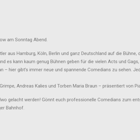
how am Sonntag Abend.
ler aus Hamburg, Köln, Berlin und ganz Deutschland auf die Bühne, d
 es kann kaum genug Bühnen geben für die vielen Acts und Gags, d
 – hier gibt’s immer neue und spannende Comedians zu sehen. Jed
rimpe, Andreas Kalies und Torben Maria Braun – präsentiert von Pi
ndwo gelacht werden! Gönnt euch professionelle Comedians zum ents
ger Bahnhof.