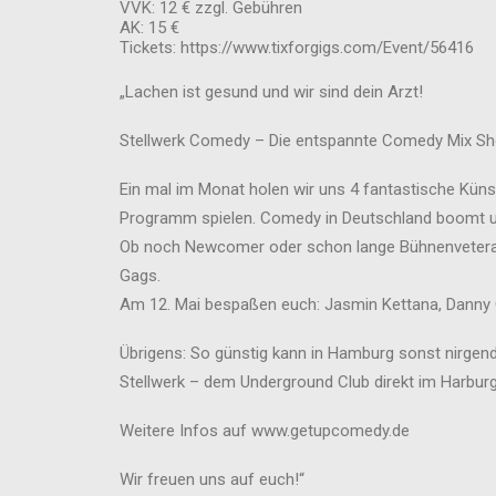
VVK: 12 € zzgl. Gebühren
AK: 15 €
Tickets: https://www.tixforgigs.com/Event/56416
„Lachen ist gesund und wir sind dein Arzt!
Stellwerk Comedy – Die entspannte Comedy Mix S
Ein mal im Monat holen wir uns 4 fantastische Künst
Programm spielen. Comedy in Deutschland boomt und
Ob noch Newcomer oder schon lange Bühnenveteran
Gags.
Am 12. Mai bespaßen euch: Jasmin Kettana, Danny G
Übrigens: So günstig kann in Hamburg sonst nirge
Stellwerk – dem Underground Club direkt im Harbur
Weitere Infos auf www.getupcomedy.de
Wir freuen uns auf euch!“