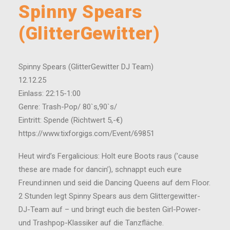
Spinny Spears
(GlitterGewitter)
Spinny Spears (GlitterGewitter DJ Team)
12.12.25
Einlass: 22:15-1:00
Genre: Trash-Pop/ 80`s,90`s/
Eintritt: Spende (Richtwert 5,-€)
https://www.tixforgigs.com/Event/69851
Heut wird’s Fergalicious: Holt eure Boots raus (’cause
these are made for dancin’), schnappt euch eure
Freund:innen und seid die Dancing Queens auf dem Floor.
2 Stunden legt Spinny Spears aus dem Glittergewitter-
DJ-Team auf – und bringt euch die besten Girl-Power-
und Trashpop-Klassiker auf die Tanzfläche.