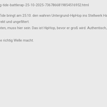
ing-tide-battlerap-25-10-2025-7367866819854516952.html
g Tide bringt am 25.10. den wahren Untergrund-HipHop ins Stellwerk 
kt und ungefiltert.
ten, muss hier sein. Das ist HipHop, bevor er groß wird. Authentisc
 richtig Welle macht.