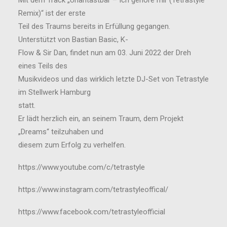
Mit dem Track „Unantastbar – Ich gehöre mir (Tetrastyle
Remix)“ ist der erste
Teil des Traums bereits in Erfüllung gegangen.
Unterstützt von Bastian Basic, K-
Flow & Sir Dan, findet nun am 03. Juni 2022 der Dreh
eines Teils des
Musikvideos und das wirklich letzte DJ-Set von Tetrastyle
im Stellwerk Hamburg
statt.
Er lädt herzlich ein, an seinem Traum, dem Projekt
„Dreams“ teilzuhaben und
diesem zum Erfolg zu verhelfen.
https://www.youtube.com/c/tetrastyle
https://www.instagram.com/tetrastyleoffical/
https://www.facebook.com/tetrastyleofficial