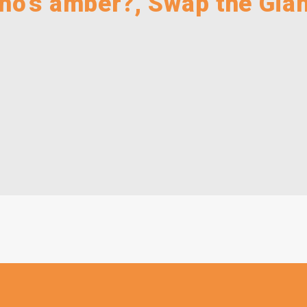
ho’s amber?, Swap the Gia