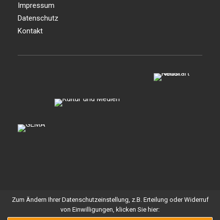
Impressum
Datenschutz
Kontakt
Zum Ändern Ihrer Datenschutzeinstellung, z.B. Erteilung oder Widerruf
© 2026 Stellwerk Hamburg. All rights reserved
von Einwilligungen, klicken Sie hier: