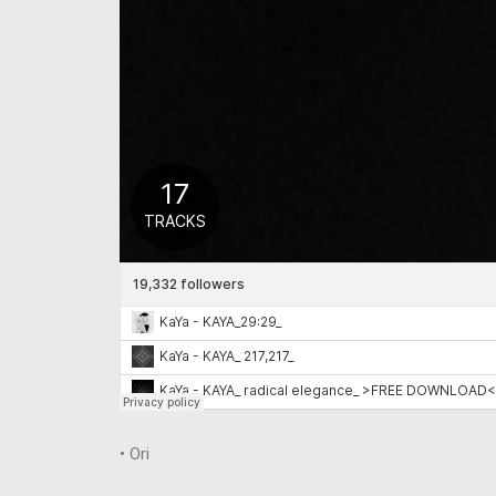
• Ori