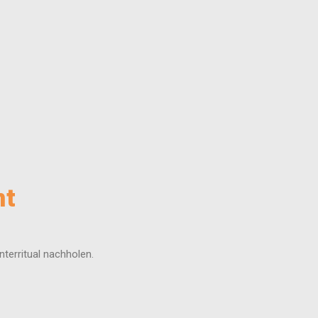
nt
territual nachholen.