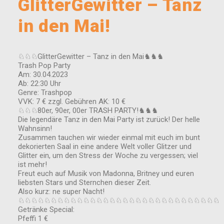
GlitterGewitter – Tanz
in den Mai!
♘♘♘GlitterGewitter – Tanz in den Mai♞♞♞
Trash Pop Party
Am: 30.04.2023
Ab: 22:30 Uhr
Genre: Trashpop
VVK: 7 € zzgl. Gebühren AK: 10 €
♘♘♘80er, 90er, 00er TRASH PARTY!♞♞♞
Die legendäre Tanz in den Mai Party ist zurück! Der helle
Wahnsinn!
Zusammen tauchen wir wieder einmal mit euch im bunt
dekorierten Saal in eine andere Welt voller Glitzer und
Glitter ein, um den Stress der Woche zu vergessen; viel
ist mehr!
Freut euch auf Musik von Madonna, Britney und euren
liebsten Stars und Sternchen dieser Zeit.
Also kurz: ne super Nacht!
♘♘♘♘♘♘♘♘♘♘♘♘♘♘♘♘♘♘♘♘♘♘♘♘♘♘♘♘♘♘♘
Getränke Special:
Pfeffi 1 €