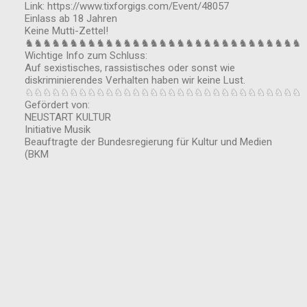
Link: https://www.tixforgigs.com/Event/48057
Einlass ab 18 Jahren
Keine Mutti-Zettel!
♞♞♞♞♞♞♞♞♞♞♞♞♞♞♞♞♞♞♞♞♞♞♞♞♞♞♞♞♞♞♞
Wichtige Info zum Schluss:
Auf sexistisches, rassistisches oder sonst wie
diskriminierendes Verhalten haben wir keine Lust.
♘♘♘♘♘♘♘♘♘♘♘♘♘♘♘♘♘♘♘♘♘♘♘♘♘♘♘♘♘♘♘
Gefördert von:
NEUSTART KULTUR
Initiative Musik
Beauftragte der Bundesregierung für Kultur und Medien
(BKM