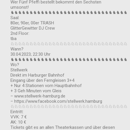
Wer Fünf Pfeffi bestellt bekommt den Sechsten
umsonst!
♞♞♞♞♞♞♞♞♞♞♞♞♞♞♞♞♞♞♞♞♞♞♞♞♞♞♞♞♞♞♞
Saal:
80er, 90er, 00er TRASH
GlitterGewitter DJ Crew
2nd Floor:
tba
♘♘♘♘♘♘♘♘♘♘♘♘♘♘♘♘♘♘♘♘♘♘♘♘♘♘♘♘♘♘♘
Wann?
30.04.2023; 22:30 Uhr
♞♞♞♞♞♞♞♞♞♞♞♞♞♞♞♞♞♞♞♞♞♞♞♞♞♞♞♞♞♞♞
Wo?
Stellwerk
Direkt im Harburger Bahnhof
Eingang über den Ferngleisen 3+4
+ Nur 4 Stationen vom Hauptbahnhof
+ 3 Geh Minuten vom Gleis
– www.stellwerk-hamburg.de
– https://www.facebook.com/stellwerk.hamburg
♘♘♘♘♘♘♘♘♘♘♘♘♘♘♘♘♘♘♘♘♘♘♘♘♘♘♘♘♘♘♘
Eintritt:
VVK: 7 €
AK: 10 €
Tickets gibt es an allen Theaterkassen und über diesen