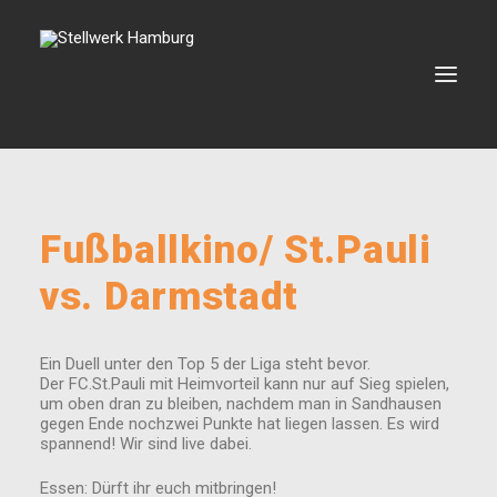
VERANSTALTUNGEN
Fußballkino/ St.Pauli
VERMIETUNG
vs. Darmstadt
BOOKING
VEREIN
Ein Duell unter den Top 5 der Liga steht bevor.
KONTAKT
Der FC.St.Pauli mit Heimvorteil kann nur auf Sieg spielen,
um oben dran zu bleiben, nachdem man in Sandhausen
gegen Ende nochzwei Punkte hat liegen lassen. Es wird
spannend! Wir sind live dabei.
SEARCH
Essen: Dürft ihr euch mitbringen!