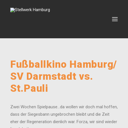
VERANSTALTUNGEN
Fußballkino Hamburg/
VERMIETUNG
SV Darmstadt vs.
BOOKING
St.Pauli
VEREIN
KONTAKT
Zwei Wochen Spielpause…da wollen wir doch mal hoffen,
dass der Siegesbann ungebrochen bleibt und die Zeit
SEARCH
eher der Regeneration dienlich war. Forza, wir sind wieder