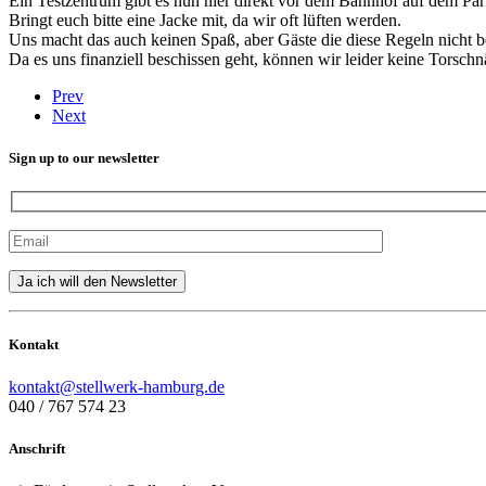
Ein Testzentrum gibt es nun hier direkt vor dem Bahnhof auf dem Par
Bringt euch bitte eine Jacke mit, da wir oft lüften werden.
Uns macht das auch keinen Spaß, aber Gäste die diese Regeln nicht be
Da es uns finanziell beschissen geht, können wir leider keine Tors
Prev
Next
Sign up to our newsletter
Kontakt
kontakt@stellwerk-hamburg.de
040 / 767 574 23
Anschrift