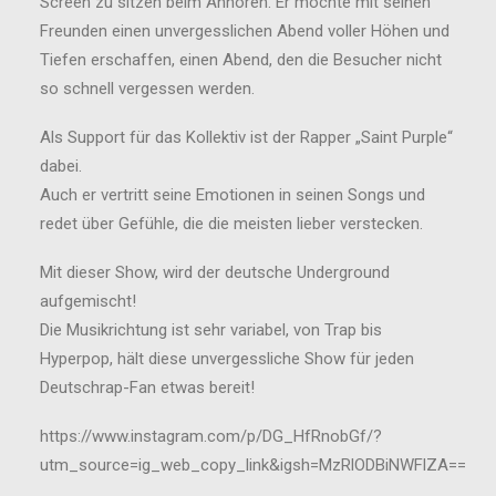
Screen zu sitzen beim Anhören. Er möchte mit seinen
Freunden einen unvergesslichen Abend voller Höhen und
Tiefen erschaffen, einen Abend, den die Besucher nicht
so schnell vergessen werden.
Als Support für das Kollektiv ist der Rapper „Saint Purple“
dabei.
Auch er vertritt seine Emotionen in seinen Songs und
redet über Gefühle, die die meisten lieber verstecken.
Mit dieser Show, wird der deutsche Underground
aufgemischt!
Die Musikrichtung ist sehr variabel, von Trap bis
Hyperpop, hält diese unvergessliche Show für jeden
Deutschrap-Fan etwas bereit!
https://www.instagram.com/p/DG_HfRnobGf/?
utm_source=ig_web_copy_link&igsh=MzRlODBiNWFlZA==