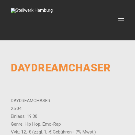
VERANSTALTUNGEN
DAYDREAMCHASER
VERMIETUNG
BOOKING
VEREIN
DAYDREAMCHASER
KONTAKT
25.04.
Einlass: 19:30
SEARCH
Genre: Hip Hop, Emo-Rap
Vvk.: 12,-€ (zzgl. 1,-€ Gebühren+ 7% Mwst.)