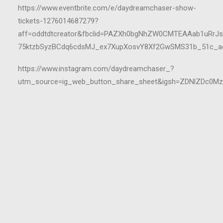
https://www.eventbrite.com/e/daydreamchaser-show-
tickets-1276014687279?
aff=oddtdtcreator&fbclid=PAZXh0bgNhZW0CMTEAAab1uRrJs
75ktzbSyzBCdq6cdsMJ_ex7XupXosvY8Xf2GwSMS31b_51c_
https://www.instagram.com/daydreamchaser_?
utm_source=ig_web_button_share_sheet&igsh=ZDNlZDc0M