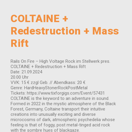
COLTAINE +
Redestruction + Mass
Rift
Rails On Fire – High Voltage Rock im Stellwerk pres.
COLTAINE + Redestruction + Mass Rift
Date: 21.09.2024
20.00 Uhr
VVK: 15 € zzgl Geb. // Abendkass: 20 €
Genre: HardHeavyStonerRockPostMetal
Tickets: https://www.tixforgigs.com/Event/57431
COLTAINE is the keyword to an adventure in sound.
Formed in 2022 in the mystic atmosphere of the Black
Forest, Germany, Coltaine transport their intuitive
creations into unusually exciting and diverse
microcosms of dark, atmospheric psychedelia whose
feeling is that of foggy, post metal-tinged acid rock
with the sombre hues of blackgaze.