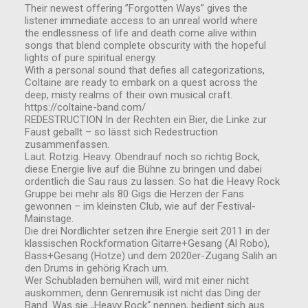
Their newest offering ”Forgotten Ways” gives the
listener immediate access to an unreal world where
the endlessness of life and death come alive within
songs that blend complete obscurity with the hopeful
lights of pure spiritual energy.
With a personal sound that defies all categorizations,
Coltaine are ready to embark on a quest across the
deep, misty realms of their own musical craft.
https://coltaine-band.com/
REDESTRUCTION In der Rechten ein Bier, die Linke zur
Faust geballt – so lässt sich Redestruction
zusammenfassen.
Laut. Rotzig. Heavy. Obendrauf noch so richtig Bock,
diese Energie live auf die Bühne zu bringen und dabei
ordentlich die Sau raus zu lassen. So hat die Heavy Rock
Gruppe bei mehr als 80 Gigs die Herzen der Fans
gewonnen – im kleinsten Club, wie auf der Festival-
Mainstage.
Die drei Nordlichter setzen ihre Energie seit 2011 in der
klassischen Rockformation Gitarre+Gesang (Al Robo),
Bass+Gesang (Hotze) und dem 2020er-Zugang Salih an
den Drums in gehörig Krach um.
Wer Schubladen bemühen will, wird mit einer nicht
auskommen, denn Genremusik ist nicht das Ding der
Band. Was sie „Heavy Rock“ nennen, bedient sich aus