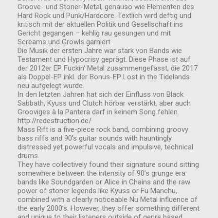
Groove- und Stoner-Metal, genauso wie Elementen des
Hard Rock und Punk/Hardcore. Textlich wird deftig und
kritisch mit der aktuellen Politik und Gesellschaft ins
Gericht gegangen – kehlig rau gesungen und mit
Screams und Growls garniert.
Die Musik der ersten Jahre war stark von Bands wie
Testament und Hypocrisy geprägt. Diese Phase ist auf
der 2012er EP Fuckin‘ Metal zusammengefasst, die 2017
als Doppel-EP inkl. der Bonus-EP Lost in the Tidelands
neu aufgelegt wurde.
In den letzten Jahren hat sich der Einfluss von Black
Sabbath, Kyuss und Clutch hörbar verstärkt, aber auch
Grooviges à la Pantera darf in keinem Song fehlen.
http://redestruction.de/
Mass Rift is a five-piece rock band, combining groovy
bass riffs and 90’s guitar sounds with hauntingly
distressed yet powerful vocals and impulsive, technical
drums.
They have collectively found their signature sound sitting
somewhere between the intensity of 90’s grunge era
bands like Soundgarden or Alice in Chains and the raw
power of stoner legends like Kyuss or Fu Manchu,
combined with a clearly noticeable Nu Metal influence of
the early 2000’s. However, they offer something different
and unique to their listeners outside of genre based