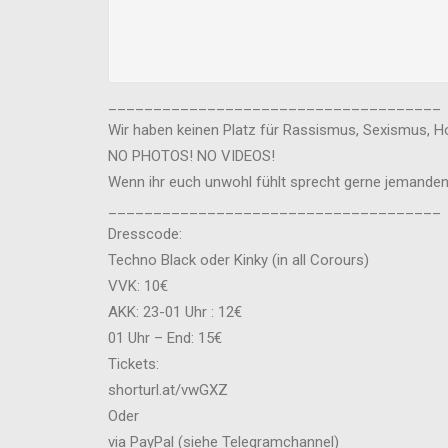
_____________________________________
Wir haben keinen Platz für Rassismus, Sexismus, Ho
NO PHOTOS! NO VIDEOS!
Wenn ihr euch unwohl fühlt sprecht gerne jemanden
_____________________________________
Dresscode:
Techno Black oder Kinky (in all Corours)
VVK: 10€
AKK: 23-01 Uhr : 12€
01 Uhr – End: 15€
Tickets:
shorturl.at/vwGXZ
Oder
via PayPal (siehe Telegramchannel)