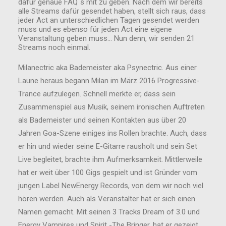
dafür genaue FAQ`s mit zu geben. Nach dem wir bereits
alle Streams dafür gesendet haben, stellt sich raus, dass
jeder Act an unterschiedlichen Tagen gesendet werden
muss und es ebenso für jeden Act eine eigene
Veranstaltung geben muss… Nun denn, wir senden 21
Streams noch einmal.
Milanectric aka Bademeister aka Psynectric. Aus einer
Laune heraus begann Milan im März 2016 Progressive-
Trance aufzulegen. Schnell merkte er, dass sein
Zusammenspiel aus Musik, seinem ironischen Auftreten
als Bademeister und seinen Kontakten aus über 20
Jahren Goa-Szene einiges ins Rollen brachte. Auch, dass
er hin und wieder seine E-Gitarre rausholt und sein Set
Live begleitet, brachte ihm Aufmerksamkeit. Mittlerweile
hat er weit über 100 Gigs gespielt und ist Gründer vom
jungen Label NewEnergy Records, von dem wir noch viel
hören werden. Auch als Veranstalter hat er sich einen
Namen gemacht. Mit seinen 3 Tracks Dream of 3.0 und
Energy Vampires und Spirit -The Bringer, hat er gezeigt,