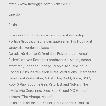
https://www.tixforgigs.com/Event/51468
Line Up:
Fokis:
Fokis kickt den Shit conscious und mit der nötigen
Portion Groove, um uns den guten alten Hip Hop nicht
langweilig werden zu lassen!
Gerade kürzlich veröffentlichte Fokis mit „Universal
Dialect“ ein von Retrogott produziertes Album, schon
steht mit „Seasons Change, People Too“ eine neue
Doppel LP im Plattenladen eures Vertrauens. Er arbeitete
bereits mit Kurtis Blow, N.O.R.E, Big Daddy Kane, DMC,
Kool G Rap, Spoonie Gee, King T, Brand Nubian, The
UMCs, Mic Geronimo, Dres, Edo. G, und MC Eiht auf
seinem “The Vintage Album”.
Fokis befindet sih auf seiner „Four Seasons Tour“ in