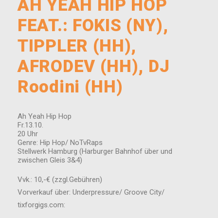
AH YEAH HIP HOP
FEAT.: FOKIS (NY),
TIPPLER (HH),
AFRODEV (HH), DJ
Roodini (HH)
Ah Yeah Hip Hop
Fr.13.10.
20 Uhr
Genre: Hip Hop/ NoTvRaps
Stellwerk Hamburg (Harburger Bahnhof über und
zwischen Gleis 3&4)
Vvk.: 10,-€ (zzgl.Gebühren)
Vorverkauf über: Underpressure/ Groove City/
tixforgigs.com: