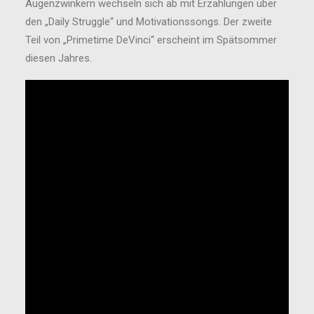
Augenzwinkern wechseln sich ab mit Erzählungen über
den „Daily Struggle“ und Motivationssongs. Der zweite
Teil von „Primetime DeVinci“ erscheint im Spätsommer
diesen Jahres.