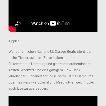
Tippler:
Wer auf ehrlichen Rap und Uk Garage Beats steht, der
sollte Tippler auf dem Zettel haben.
Er kommt aus Hamburg und glänzt mit authentischen
Texten, Wortwitz und einzigartigem Flow. Dank
jahrelanger Bühnenerfahrung (Diverse Clubs Hamburgs
oder Festivals wie Splash! und Mileofstyle) weiß Tippler
auch Live zu überzeugen.