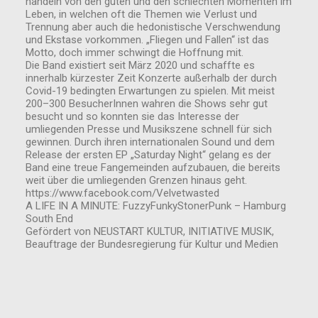
handeln von den guten und den schlechten Momenten im
Leben, in welchen oft die Themen wie Verlust und
Trennung aber auch die hedonistische Verschwendung
und Ekstase vorkommen. „Fliegen und Fallen“ ist das
Motto, doch immer schwingt die Hoffnung mit.
Die Band existiert seit März 2020 und schaffte es
innerhalb kürzester Zeit Konzerte außerhalb der durch
Covid-19 bedingten Erwartungen zu spielen. Mit meist
200–300 BesucherInnen wahren die Shows sehr gut
besucht und so konnten sie das Interesse der
umliegenden Presse und Musikszene schnell für sich
gewinnen. Durch ihren internationalen Sound und dem
Release der ersten EP „Saturday Night“ gelang es der
Band eine treue Fangemeinden aufzubauen, die bereits
weit über die umliegenden Grenzen hinaus geht.
https://www.facebook.com/Velvetwasted
A LIFE IN A MINUTE: FuzzyFunkyStonerPunk – Hamburg
South End
Gefördert von NEUSTART KULTUR, INITIATIVE MUSIK,
Beauftrage der Bundesregierung für Kultur und Medien