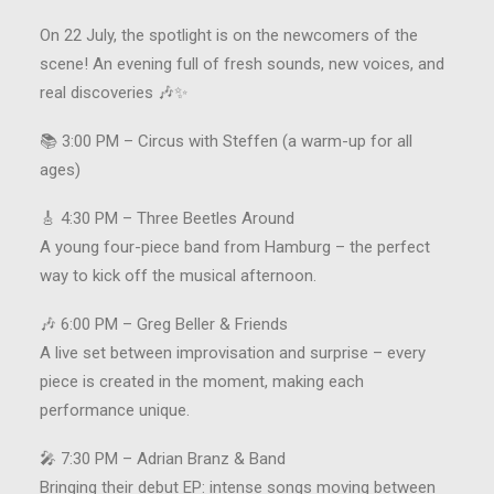
On 22 July, the spotlight is on the newcomers of the
scene! An evening full of fresh sounds, new voices, and
real discoveries 🎶✨
📚 3:00 PM – Circus with Steffen (a warm-up for all
ages)
🎸 4:30 PM – Three Beetles Around
A young four-piece band from Hamburg – the perfect
way to kick off the musical afternoon.
🎶 6:00 PM – Greg Beller & Friends
A live set between improvisation and surprise – every
piece is created in the moment, making each
performance unique.
🎤 7:30 PM – Adrian Branz & Band
Bringing their debut EP: intense songs moving between