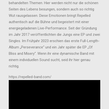
behandelten Themen. Hier werden nicht nur die schönen
Seiten des Lebens besungen, sondern auch so richtig
Wut rausgelassen. Diese Emotionen bringt Repelled
authentisch auf die Bühne und begeistert mit einer
energiegeladenen Live-Performance. Seit der Gründung
im Jahr 2017 veröffentlichten die Jungs eine EP und zwei
Singles. Im Frühjahr 2023 erschien das erste Full-Length-
Album „Perseverance“ und ein Jahr später die EP „Of
Bliss and Misery“. Wenn ihr eine dynamische Band mit
einem individuellen Sound sucht, seid ihr hier genau
richtig.
https://repelled-band.com/