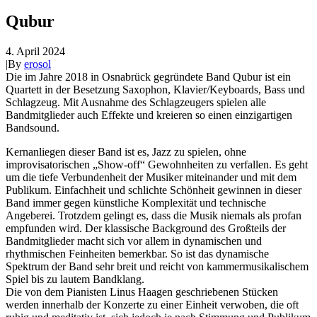
Qubur
4. April 2024
|
By
erosol
Die im Jahre 2018 in Osnabrück gegründete Band Qubur ist ein
Quartett in der Besetzung Saxophon, Klavier/Keyboards, Bass und
Schlagzeug. Mit Ausnahme des Schlagzeugers spielen alle
Bandmitglieder auch Effekte und kreieren so einen einzigartigen
Bandsound.
Kernanliegen dieser Band ist es, Jazz zu spielen, ohne
improvisatorischen „Show-off“ Gewohnheiten zu verfallen. Es geht
um die tiefe Verbundenheit der Musiker miteinander und mit dem
Publikum. Einfachheit und schlichte Schönheit gewinnen in dieser
Band immer gegen künstliche Komplexität und technische
Angeberei. Trotzdem gelingt es, dass die Musik niemals als profan
empfunden wird. Der klassische Background des Großteils der
Bandmitglieder macht sich vor allem in dynamischen und
rhythmischen Feinheiten bemerkbar. So ist das dynamische
Spektrum der Band sehr breit und reicht von kammermusikalischem
Spiel bis zu lautem Bandklang.
Die von dem Pianisten Linus Haagen geschriebenen Stücken
werden innerhalb der Konzerte zu einer Einheit verwoben, die oft