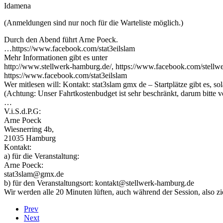
Idamena
(Anmeldungen sind nur noch für die Warteliste möglich.)
Durch den Abend führt Arne Poeck.
…https://www.facebook.com/stat3eilslam
Mehr Informationen gibt es unter
http://www.stellwerk-hamburg.de/, https://www.facebook.com/stellw
https://www.facebook.com/stat3eilslam
Wer mitlesen will: Kontakt: stat3slam gmx de – Startplätze gibt es, sol
(Achtung: Unser Fahrtkostenbudget ist sehr beschränkt, darum bitte v
…
V.i.S.d.P.G:
Arne Poeck
Wiesnerring 4b,
21035 Hamburg
Kontakt:
a) für die Veranstaltung:
Arne Poeck:
stat3slam@gmx.de
b) für den Veranstaltungsort: kontakt@stellwerk-hamburg.de
Wir werden alle 20 Minuten lüften, auch während der Session, also z
Prev
Next