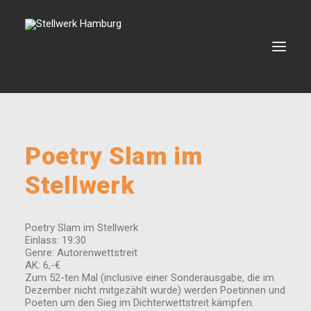
VERANSTALTUNGEN
Poetry Slam im
VERMIETUNG
Stellwerk
BOOKING
VEREIN
Poetry Slam im Stellwerk
KONTAKT
Einlass: 19:30
Genre: Autorenwettstreit
AK: 6,-€
Zum 52-ten Mal (inclusive einer Sonderausgabe, die im
SEARCH
Dezember nicht mitgezählt wurde) werden Poetinnen und
Poeten um den Sieg im Dichterwettstreit kämpfen.