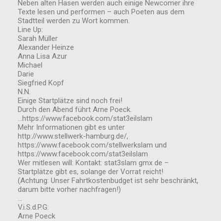
Neben alten Hasen werden auch einige Newcomer ihre
Texte lesen und performen – auch Poeten aus dem
Stadtteil werden zu Wort kommen.
Line Up:
Sarah Müller
Alexander Heinze
Anna Lisa Azur
Michael
Darie
Siegfried Kopf
N.N.
Einige Startplätze sind noch frei!
Durch den Abend führt Arne Poeck.
…https://www.facebook.com/stat3eilslam
Mehr Informationen gibt es unter
http://www.stellwerk-hamburg.de/,
https://www.facebook.com/stellwerkslam und
https://www.facebook.com/stat3eilslam
Wer mitlesen will: Kontakt: stat3slam gmx de –
Startplätze gibt es, solange der Vorrat reicht!
(Achtung: Unser Fahrtkostenbudget ist sehr beschränkt,
darum bitte vorher nachfragen!)
…
V.i.S.d.P.G:
Arne Poeck