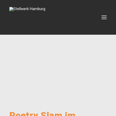
VERANSTALTUNGEN
VERMIETUNG
BOOKING
VEREIN
KONTAKT
SEARCH
Poetry Slam im