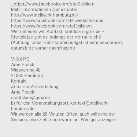
…https://www.facebook.com/stat3eilslam
Mehr Informationen gibt es unter
http://www.stellwerk-hamburg.de/,
https://www.facebook.com/stellwerkslam und
https://www.facebook.com/stat3eilslam
Wer mitlesen will: Kontakt: stat3slam gmx de –
Startplätze gibt es, solange der Vorrat reicht!
(Achtung: Unser Fahrtkostenbudget ist sehr beschränkt,
darum bitte vorher nachfragen!)
…
V.i.S.d.P.G:
Arne Poeck
Wiesnerring 4b,
21035 Hamburg
Kontakt:
a) für die Veranstaltung:
Arne Poeck:
stat3slam@gmx.de
b) für den Veranstaltungsort: kontakt@stellwerk-
hamburg.de
Wir werden alle 20 Minuten lüften, auch während der
Session, also zieht euch warm an. Weniger anzeigen