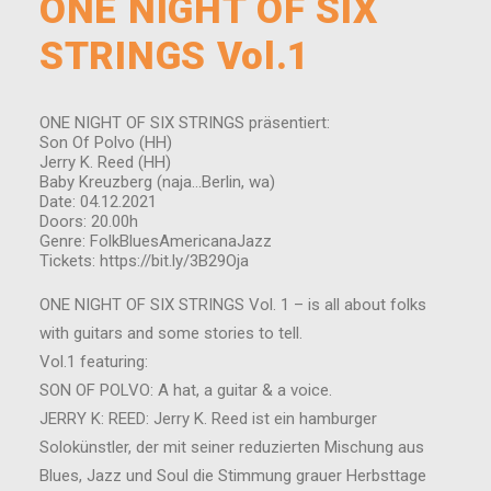
ONE NIGHT OF SIX
STRINGS Vol.1
ONE NIGHT OF SIX STRINGS präsentiert:
Son Of Polvo (HH)
Jerry K. Reed (HH)
Baby Kreuzberg (naja…Berlin, wa)
Date: 04.12.2021
Doors: 20.00h
Genre: FolkBluesAmericanaJazz
Tickets: https://bit.ly/3B29Oja
ONE NIGHT OF SIX STRINGS Vol. 1 – is all about folks
with guitars and some stories to tell.
Vol.1 featuring:
SON OF POLVO: A hat, a guitar & a voice.
JERRY K: REED: Jerry K. Reed ist ein hamburger
Solokünstler, der mit seiner reduzierten Mischung aus
Blues, Jazz und Soul die Stimmung grauer Herbsttage