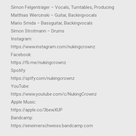
Simon Felgenträger – Vocals, Turntables, Producing
Matthias Wiercinski – Guitar, Backingvocals
Mario Smida – Bassguitar, Backingvocals
Simon Strotmann – Drums
Instagram:
https://www.instagram.com/nukingcrownz
Facebook:
https://fb.me/nukingcrownz
Spotify:
https://sptfy.com/nukingcrownz
YouTube:
https://www.youtube.com/c/NukingCrownz
Apple Music:
https://apple.co/3bewXUP
Bandcamp:
https://eineimerschweiss.bandcamp.com