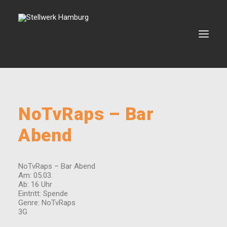
VERANSTALTUNGEN
NoTvRaps – Bar
VERMIETUNG
Abend
BOOKING
VEREIN
NoTvRaps – Bar Abend
KONTAKT
Am: 05.03.
Ab: 16 Uhr
Eintritt: Spende
Genre: NoTvRaps
SEARCH
3G