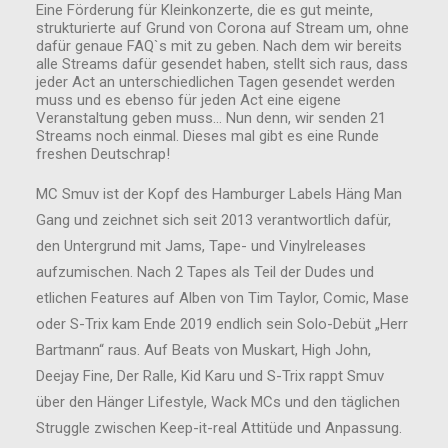
Eine Förderung für Kleinkonzerte, die es gut meinte,
strukturierte auf Grund von Corona auf Stream um, ohne
dafür genaue FAQ`s mit zu geben. Nach dem wir bereits
alle Streams dafür gesendet haben, stellt sich raus, dass
jeder Act an unterschiedlichen Tagen gesendet werden
muss und es ebenso für jeden Act eine eigene
Veranstaltung geben muss… Nun denn, wir senden 21
Streams noch einmal. Dieses mal gibt es eine Runde
freshen Deutschrap!
MC Smuv ist der Kopf des Hamburger Labels Häng Man
Gang und zeichnet sich seit 2013 verantwortlich dafür,
den Untergrund mit Jams, Tape- und Vinylreleases
aufzumischen. Nach 2 Tapes als Teil der Dudes und
etlichen Features auf Alben von Tim Taylor, Comic, Mase
oder S-Trix kam Ende 2019 endlich sein Solo-Debüt „Herr
Bartmann“ raus. Auf Beats von Muskart, High John,
Deejay Fine, Der Ralle, Kid Karu und S-Trix rappt Smuv
über den Hänger Lifestyle, Wack MCs und den täglichen
Struggle zwischen Keep-it-real Attitüde und Anpassung.