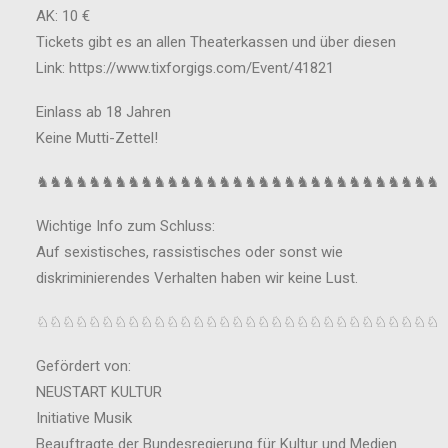
AK: 10 €
Tickets gibt es an allen Theaterkassen und über diesen
Link: https://www.tixforgigs.com/Event/41821
Einlass ab 18 Jahren
Keine Mutti-Zettel!
♞♞♞♞♞♞♞♞♞♞♞♞♞♞♞♞♞♞♞♞♞♞♞♞♞♞♞♞♞♞♞
Wichtige Info zum Schluss:
Auf sexistisches, rassistisches oder sonst wie
diskriminierendes Verhalten haben wir keine Lust.
♘♘♘♘♘♘♘♘♘♘♘♘♘♘♘♘♘♘♘♘♘♘♘♘♘♘♘♘♘♘♘
Gefördert von:
NEUSTART KULTUR
Initiative Musik
Beauftragte der Bundesregierung für Kultur und Medien