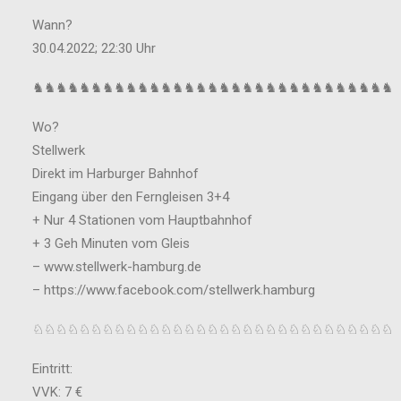
Wann?
30.04.2022; 22:30 Uhr
♞♞♞♞♞♞♞♞♞♞♞♞♞♞♞♞♞♞♞♞♞♞♞♞♞♞♞♞♞♞♞
Wo?
Stellwerk
Direkt im Harburger Bahnhof
Eingang über den Ferngleisen 3+4
+ Nur 4 Stationen vom Hauptbahnhof
+ 3 Geh Minuten vom Gleis
– www.stellwerk-hamburg.de
– https://www.facebook.com/stellwerk.hamburg
♘♘♘♘♘♘♘♘♘♘♘♘♘♘♘♘♘♘♘♘♘♘♘♘♘♘♘♘♘♘♘
Eintritt:
VVK: 7 €