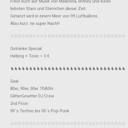
Freut euch auf Musik von Madonna, Britney und euren
liebsten Stars und Sternchen dieser Zeit.
Getanzt wird in einem Meer von 99 Luftballons.
Also kurz: ne super Nacht!
♘♘♘♘♘♘♘♘♘♘♘♘♘♘♘♘♘♘♘♘♘♘♘♘♘♘♘♘♘♘♘
Getränke Special:
Helbing + Tonic = 5 €
♞♞♞♞♞♞♞♞♞♞♞♞♞♞♞♞♞♞♞♞♞♞♞♞♞♞♞♞♞♞♞
Saal:
80er, 90er, 00er TRASH
GlitterGewitter DJ Crew
2nd Floor:
90´s Techno bis 00´s Pop-Punk
♘♘♘♘♘♘♘♘♘♘♘♘♘♘♘♘♘♘♘♘♘♘♘♘♘♘♘♘♘♘♘