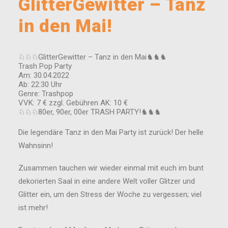
GlitterGewitter – Tanz
in den Mai!
♘♘♘GlitterGewitter – Tanz in den Mai♞♞♞
Trash Pop Party
Am: 30.04.2022
Ab: 22:30 Uhr
Genre: Trashpop
VVK: 7 € zzgl. Gebühren AK: 10 €
♘♘♘80er, 90er, 00er TRASH PARTY!♞♞♞
Die legendäre Tanz in den Mai Party ist zurück! Der helle
Wahnsinn!
Zusammen tauchen wir wieder einmal mit euch im bunt
dekorierten Saal in eine andere Welt voller Glitzer und
Glitter ein, um den Stress der Woche zu vergessen; viel
ist mehr!