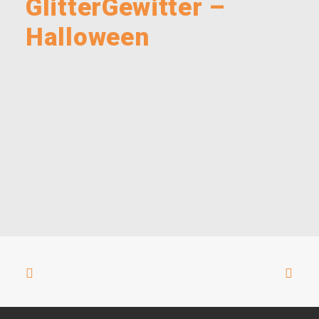
GlitterGewitter –
Halloween