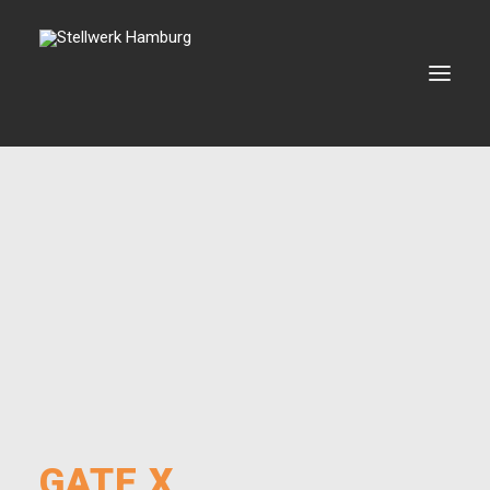
VERANSTALTUNGEN
VERMIETUNG
BOOKING
VEREIN
KONTAKT
SEARCH
GATE X