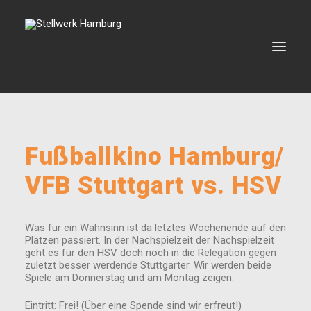
VERANSTALTUNGEN
Fußballkino Hamburg/
VERMIETUNG
VFB Stuttgart vs. HSV
BOOKING
VEREIN
Was für ein Wahnsinn ist da letztes Wochenende auf den
KONTAKT
Plätzen passiert. In der Nachspielzeit der Nachspielzeit
geht es für den HSV doch noch in die Relegation gegen
zuletzt besser werdende Stuttgarter. Wir werden beide
Spiele am Donnerstag und am Montag zeigen.
SEARCH
Eintritt: Frei! (Über eine Spende sind wir erfreut!)