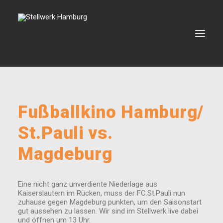
VERANSTALTUNGEN
Fußballkino Hamburg/
VERMIETUNG
St.Pauli vs.
BOOKING
Magdeburg
VEREIN
KONTAKT
Eine nicht ganz unverdiente Niederlage aus
Kaiserslautern im Rücken, muss der FC.St.Pauli nun
zuhause gegen Magdeburg punkten, um den Saisonstart
SEARCH
gut aussehen zu lassen. Wir sind im Stellwerk live dabei
und öffnen um 13 Uhr.