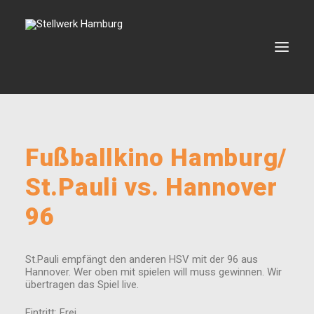
VERANSTALTUNGEN
Fußballkino Hamburg/
VERMIETUNG
St.Pauli vs. Hannover
BOOKING
96
VEREIN
KONTAKT
St.Pauli empfängt den anderen HSV mit der 96 aus
Hannover. Wer oben mit spielen will muss gewinnen. Wir
übertragen das Spiel live.
SEARCH
Eintritt: Frei