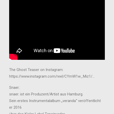
The Ghost Teaser on Instagram:
https://www.instagram.com/reel/CYmW1w_Miz1/…
Snaer.:
snaer. ist ein Produzent/Artist aus Hamburg.
Sein erstes Instrumentalalbum „veranda“ veröffentlicht
er 2016