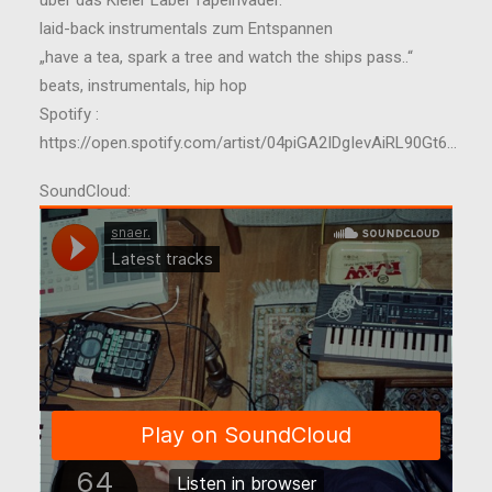
über das Kieler Label Tapeinvader.
laid-back instrumentals zum Entspannen
„have a tea, spark a tree and watch the ships pass..“
beats, instrumentals, hip hop
Spotify :
https://open.spotify.com/artist/04piGA2IDgIevAiRL90Gt6…
SoundCloud: