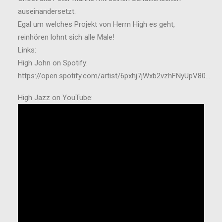
auseinandersetzt.
Egal um welches Projekt von Herrn High es geht,
reinhören lohnt sich alle Male!
Links:
High John on Spotify:
https://open.spotify.com/artist/6pxhj7jWxb2vzhFNyUpV80…
High Jazz on YouTube: