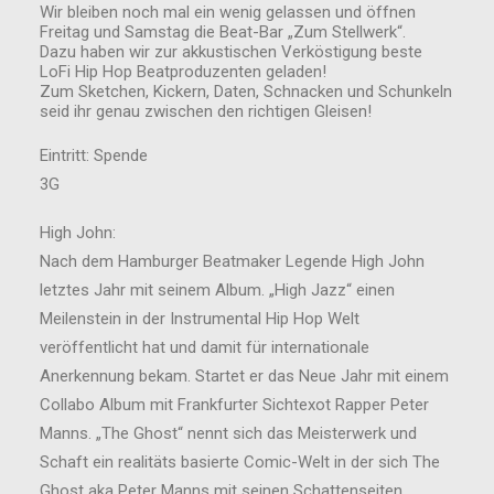
Wir bleiben noch mal ein wenig gelassen und öffnen
Freitag und Samstag die Beat-Bar „Zum Stellwerk“.
Dazu haben wir zur akkustischen Verköstigung beste
LoFi Hip Hop Beatproduzenten geladen!
Zum Sketchen, Kickern, Daten, Schnacken und Schunkeln
seid ihr genau zwischen den richtigen Gleisen!
Eintritt: Spende
3G
High John:
Nach dem Hamburger Beatmaker Legende High John
letztes Jahr mit seinem Album. „High Jazz“ einen
Meilenstein in der Instrumental Hip Hop Welt
veröffentlicht hat und damit für internationale
Anerkennung bekam. Startet er das Neue Jahr mit einem
Collabo Album mit Frankfurter Sichtexot Rapper Peter
Manns. „The Ghost“ nennt sich das Meisterwerk und
Schaft ein realitäts basierte Comic-Welt in der sich The
Ghost aka Peter Manns mit seinen Schattenseiten